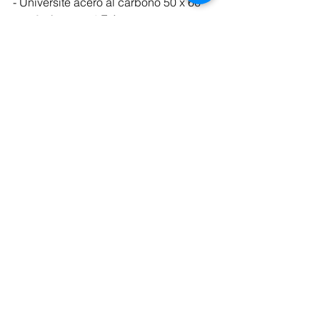
- Université acero al carbono 50 x 66 
cm, 8 piezas + 4 E.A.
- Université acero al carbono 100 cm, 
pieza única vendid por Artcurial
- Université acero inoxidable 22 cm 8 
piezas + 4 E.A.
- Primeras Universités piezas únicas
La mayoría de estas esculturas forman 
parte de colecciones privadas