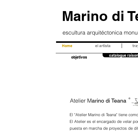
Marino di 
escultura arquitéctonica mon
Home
el artista
tra
catalogue raiso
objetivos
©
Atelier M
arino di Teana
El "Atelier Marino di Teana" tiene com
El Atelier es el encargado de velar po
puesta en marcha de proyectos de difu