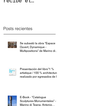
recibe el
forman parte de
premio,
la "Nouvelle
"Commandant
Présentation des
Paul-Louis
Collections
Weiller",que
Modern
Posts recientes
otorga
Se subastó la obra "Espace
Ouvert, Dynamique -
Multipositions" de Marino di
Teana a benef
Presentación del libro"1 %
artistique / 100 % architecture"
realizado por egresados de la
E-Book - "Catalogue
Sculptures Monumentales" -
Marino di Teana, Antonio