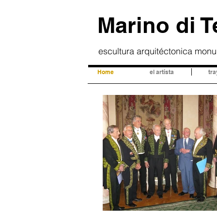
Marino di 
escultura arquitéctonica mon
Home
el artista
tra