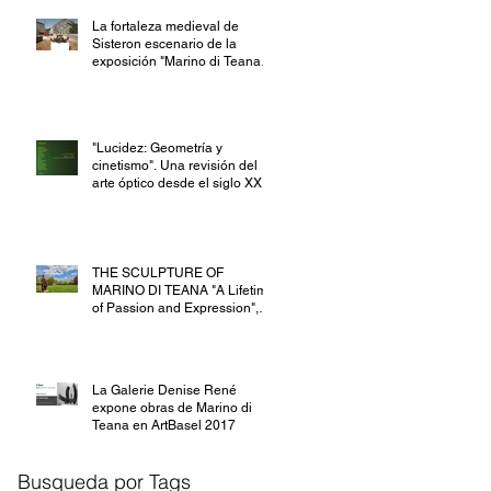
La fortaleza medieval de
Sisteron escenario de la
exposición "Marino di Teana
1920-2012 - Forge
"Lucidez: Geometría y
cinetismo". Una revisión del
arte óptico desde el siglo XXI.
Marta B
THE SCULPTURE OF
MARINO DI TEANA "A Lifetime
of Passion and Expression",
exposición organi
La Galerie Denise René
expone obras de Marino di
Teana en ArtBasel 2017
Busqueda por Tags