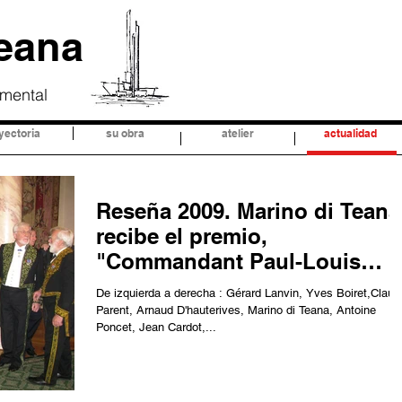
Teana
umental
yectoria
su obra
atelier
actualidad
Reseña 2009. Marino di Teana
recibe el premio,
"Commandant Paul-Louis
Weiller",que otorga
De izquierda a derecha : Gérard Lanvin, Yves Boiret,Claud
Parent, Arnaud D'hauterives, Marino di Teana, Antoine
Poncet, Jean Cardot,...